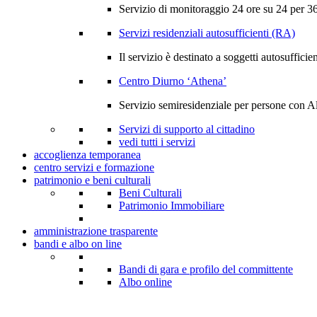
Servizio di monitoraggio 24 ore su 24 per 365
Servizi residenziali autosufficienti (RA)
Il servizio è destinato a soggetti autosufficien
Centro Diurno ‘Athena’
Servizio semiresidenziale per persone con A
Servizi di supporto al cittadino
vedi tutti i servizi
accoglienza temporanea
centro servizi e formazione
patrimonio e beni culturali
Beni Culturali
Patrimonio Immobiliare
amministrazione trasparente
bandi e albo on line
Bandi di gara e profilo del committente
Albo online