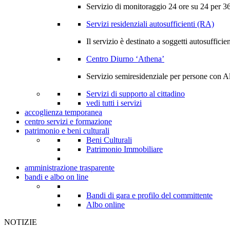
Servizio di monitoraggio 24 ore su 24 per 365
Servizi residenziali autosufficienti (RA)
Il servizio è destinato a soggetti autosufficien
Centro Diurno ‘Athena’
Servizio semiresidenziale per persone con A
Servizi di supporto al cittadino
vedi tutti i servizi
accoglienza temporanea
centro servizi e formazione
patrimonio e beni culturali
Beni Culturali
Patrimonio Immobiliare
amministrazione trasparente
bandi e albo on line
Bandi di gara e profilo del committente
Albo online
NOTIZIE