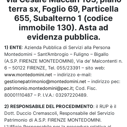
terra sx, Foglio 69, Particella
655, Subalterno 1 (codice
immobile 130). Asta ad
evidenza pubblica.
1) ENTE
: Azienda Pubblica di Servizi alla Persona
Montedomini – Sant’Ambrogio – Fuligno – Bigallo
(A.S.P. FIRENZE MONTEDOMINI), Via de’ Malcontenti n.
6 – 50122 FIRENZE, Tel. 055/23391 – sito web:
www.montedomini.net
– indirizzo e-mail:
gestionepatrimonio@montedomini.net
– indirizzo pec:
patrimonio.montedomini@pec.it;
Cod. Fisc.
80001110487 – P. I.V.A.: 03297220489.
2) RESPONSABILE DEL PROCEDIMENTO
: il RUP è il
Dott. Duccio Cremascoli, Responsabile del Servizio
Patrimonio di A.S.P. FIRENZE MONTEDOMINI.
L’Ufficio Responsabile per la procedura relativa al