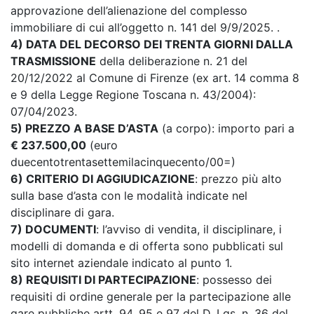
approvazione dell’alienazione del complesso
immobiliare di cui all’oggetto n. 141 del 9/9/2025. .
4) DATA DEL DECORSO DEI TRENTA GIORNI DALLA
TRASMISSIONE
della deliberazione n. 21 del
20/12/2022 al Comune di Firenze (ex art. 14 comma 8
e 9 della Legge Regione Toscana n. 43/2004):
07/04/2023.
5) PREZZO A BASE D’ASTA
(a corpo): importo pari a
€ 237.500,00
(euro
duecentotrentasettemilacinquecento/00=)
6) CRITERIO DI AGGIUDICAZIONE
: prezzo più alto
sulla base d’asta con le modalità indicate nel
disciplinare di gara.
7) DOCUMENTI
: l’avviso di vendita, il disciplinare, i
modelli di domanda e di offerta sono pubblicati sul
sito internet aziendale indicato al punto 1.
8) REQUISITI DI PARTECIPAZIONE
: possesso dei
requisiti di ordine generale per la partecipazione alle
gare pubbliche artt. 94, 95 e 97 del D. Lgs. n. 36 del