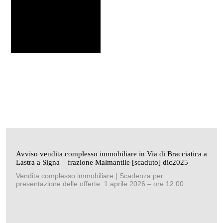
Avviso vendita complesso immobiliare in Via di Bracciatica a
Lastra a Signa – frazione Malmantile [scaduto] dic2025
Vendita complesso immobiliare | Scadenza per
presentazione delle offerte: 1 aprile 2026 – ore 12:00