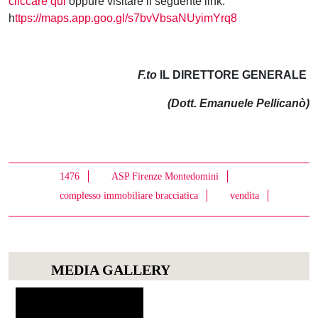
cliccare qui
oppure visitare il seguente link:
h
ttps://maps.app.goo.gl/s7bvVbsaNUyimYrq8
F.to
IL DIRETTORE GENERALE
(Dott. Emanuele Pellicanò)
1476
ASP Firenze Montedomini
complesso immobiliare bracciatica
vendita
MEDIA GALLERY