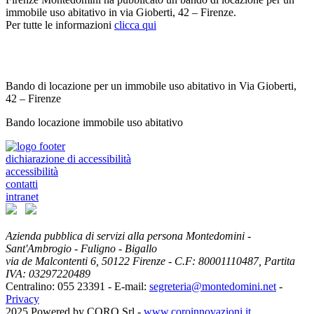
immobile uso abitativo in via Gioberti, 42 – Firenze.
Per tutte le informazioni
clicca qui
Bando di locazione per un immobile uso abitativo in Via Gioberti,
42 – Firenze
Bando locazione immobile uso abitativo
dichiarazione di accessibilità
accessibilità
contatti
intranet
Azienda pubblica di servizi alla persona Montedomini -
Sant'Ambrogio - Fuligno - Bigallo
via de Malcontenti 6,
50122
Firenze
- C.F: 80001110487, Partita
IVA: 03297220489
Centralino: 055 23391
- E-mail:
segreteria@montedomini.net
-
Privacy
2025 Powered by CORO Srl -
www.coroinnovazioni.it