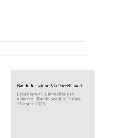
3
Bando locazione Via Porcellana 9
Locazione nr. 1 immobile uso
abitativo | Bando scaduto in data
15 aprile 2023