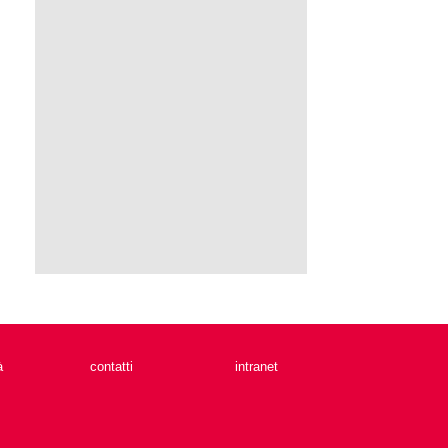
à
contatti
intranet