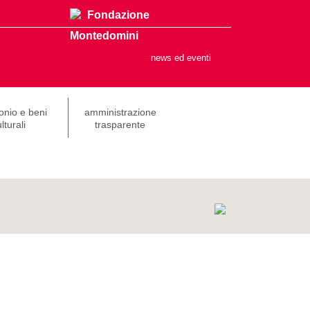
Fondazione
Montedomini
news ed eventi
onio e beni
amministrazione
lturali
trasparente