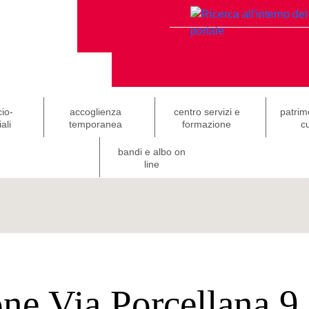
cio-
accoglienza
centro servizi e
patrim
ali
temporanea
formazione
cu
bandi e albo on
line
ne Via Porcellana 9