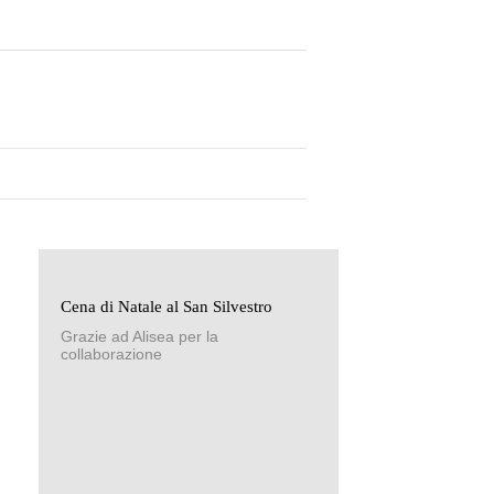
Cena di Natale al San Silvestro
Grazie ad Alisea per la
collaborazione