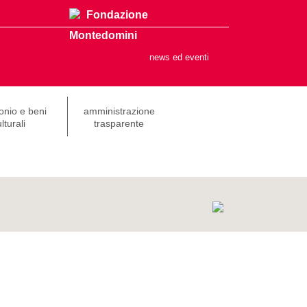
Fondazione
Montedomini
news ed eventi
onio e beni
amministrazione
lturali
trasparente