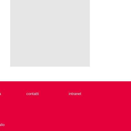
à
contatti
intranet
llo
9