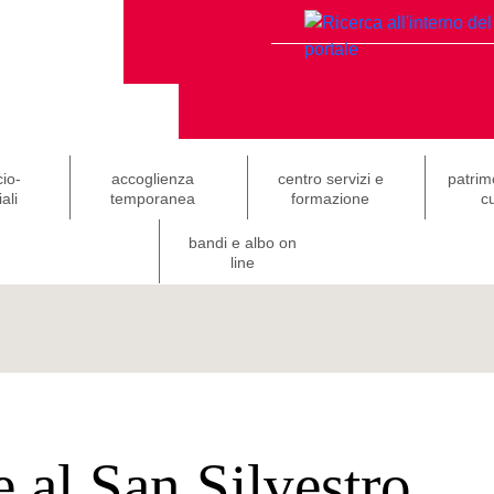
cio-
accoglienza
centro servizi e
patrim
ali
temporanea
formazione
cu
bandi e albo on
line
 al San Silvestro