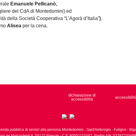
erale
Emanuele Pellicanò,
gliere del CdA di Montedomini) ed
ità
della Società Cooperativa “L’Agorà d’Italia”
)
.
amo
Alisea
per la cena.
dichiarazione di
accessibilit
accessibilità
ienda pubblica di servizi alla persona Montedomini - Sant'Ambrogio - Fuligno - Biga
via de Malcontenti 6,
50122
Firenze
- C.F: 80001110487, Partita IVA: 0329722048