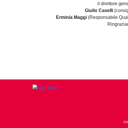
il
direttore gen
Giulio Caselli
(consi
Erminia Maggi
(Responsabile Qual
Ringrazi
Az