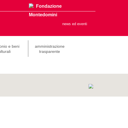
Fondazione
Montedomini
news ed eventi
onio e beni
amministrazione
lturali
trasparente