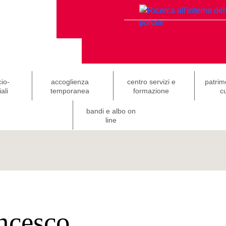
cio-
accoglienza
centro servizi e
patrim
ali
temporanea
formazione
cu
bandi e albo on
line
ancesco