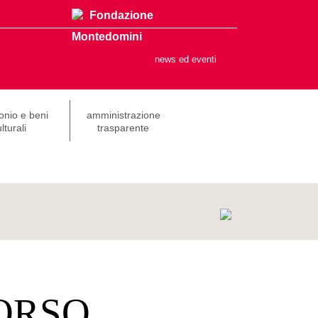
Fondazione
Montedomini
news ed eventi
onio e beni
amministrazione
lturali
trasparente
ORSO