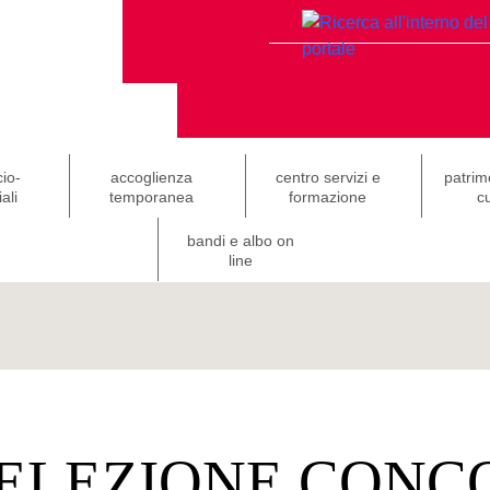
cio-
accoglienza
centro servizi e
patrim
ali
temporanea
formazione
cu
bandi e albo on
line
SELEZIONE CONC