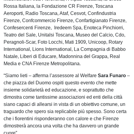
Rossa Italiana, la Fondazione CR Firenze, Toscana
Aeroporti, Radio Toscana, Ataf, Cesvot, Confindustria
Firenze, Confcommercio Firenze, Confartigianato Firenze,
Confesercenti Firenze, Iredeem Spa, Enoteca Pinchiorri,
Teatro del Sale, Unitalsi Toscana, Museo del Calcio, Cdo,
Peragnoli-Scar, Foto Locchi, Mati 1909, Unicoop, Rotary
International, Lions International, La Compagnia di Babbo
Natale, Liberi di Educare, Madonnina del Grappa, Real
Media e CNA Firenze Metropolitana.
“Siamo lieti – afferma l’assessore al Welfare
Sara Funaro
–
che piazza del Duomo ospiti questo evento che mette
insieme solidarietà ed educazione, e soprattutto che
dimostra come tantissime associazioni ed enti della città
siano capaci di allearsi in vista di un obiettivo comune, un
traguardo che spero sia replicabile più spesso. Sono certa
che i fiorentini risponderanno con calore e che Firenze
dimostrerà ancora una volta che ha davvero un grande
cuore”.