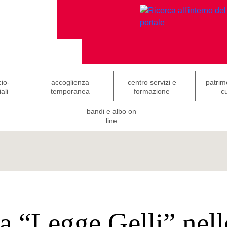
cio-
accoglienza
centro servizi e
patrim
ali
temporanea
formazione
cu
bandi e albo on
line
a “Legge Gelli” nelle