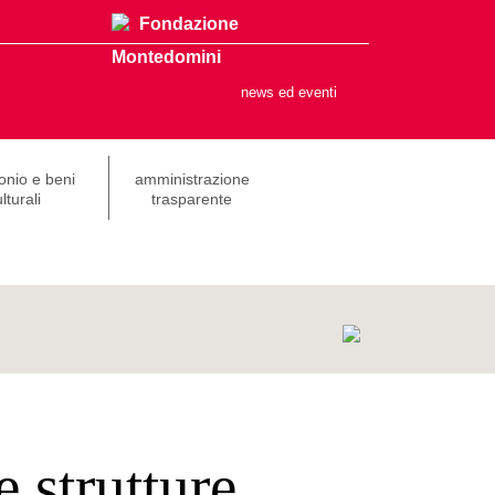
Fondazione
Montedomini
news ed eventi
onio e beni
amministrazione
lturali
trasparente
 strutture