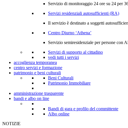
Servizio di monitoraggio 24 ore su 24 per 365
Servizi residenziali autosufficienti (RA)
Il servizio è destinato a soggetti autosufficien
Centro Diurno ‘Athena’
Servizio semiresidenziale per persone con A
Servizi di supporto al cittadino
vedi tutti i servizi
accoglienza temporanea
centro servizi e formazione
patrimonio e beni culturali
Beni Culturali
Patrimonio Immobiliare
amministrazione trasparente
bandi e albo on line
Bandi di gara e profilo del committente
Albo online
NOTIZIE