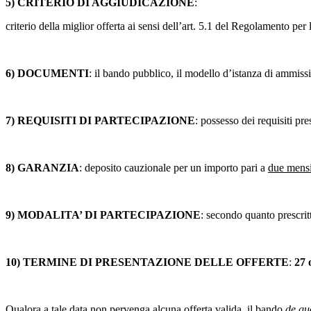
5) CRITERIO DI AGGIUDICAZIONE
:
criterio della miglior offerta ai sensi dell’art. 5.1 del Regolamen
6) DOCUMENTI
: il bando pubblico, il modello d’istanza di ammissi
7) REQUISITI DI PARTECIPAZIONE
: possesso dei requisiti pre
8) GARANZIA
: deposito cauzionale per un importo pari a
due mensi
9) MODALITA’ DI PARTECIPAZIONE
: secondo quanto prescrit
10) TERMINE DI PRESENTAZIONE DELLE OFFERTE
:
27 
Qualora a tale data non pervenga alcuna offerta valida, il bando
de q