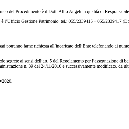
 Unico del Procedimento è il Dott. Alfio Angeli in qualità di Respo
one è l’Ufficio Gestione Patrimonio, tel.: 055/2339415 – 055/2339417 
ressati potranno farne richiesta all’incaricato dell’Ente telefonando ai 
e segrete ai sensi dell’art. 5 del Regolamento per l’assegnazione di be
razione n. 39 del 24/11/2010 e successivamente modificato, da ultim
9/2020.