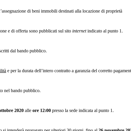
to per l’assegnazione di beni immobili destinati alla locazione di p
one e di offerta sono pubblicati sul sito
internet
indicato al punto 1.
scritti dal bando pubblico.
lità
e per la durata dell’intero contratto a garanzia del corretto pagament
to nel bando pubblico.
ottobre 2020
alle
ore
12:00
presso la sede indicata al punto 1.
uo
si intenderà prorogato per ulteriori 30 giorni, fino al
26 novembre 20