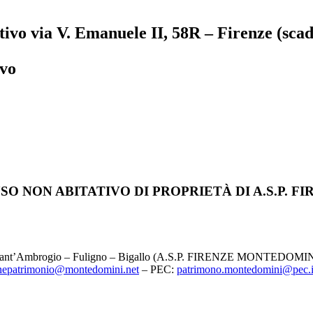
ivo via V. Emanuele II, 58R – Firenze (sca
ivo
O NON ABITATIVO DI PROPRIETÀ DI A.S.P. F
 – Sant’Ambrogio – Fuligno – Bigallo (A.S.P. FIRENZE MONTEDOMINI
onepatrimonio@montedomini.net
– PEC:
patrimono.montedomini@pec.i