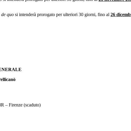
o
de quo
si intenderà prorogato per ulteriori 30 giorni, fino al
26 dicemb
RALE
ellicanò
8R – Firenze (scaduto)