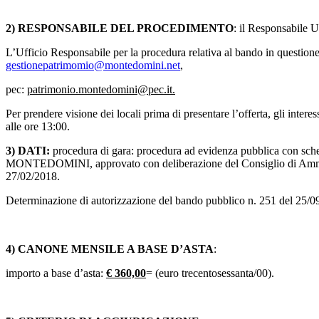
2) RESPONSABILE DEL PROCEDIMENTO
: il Responsabile
L’Ufficio Responsabile per la procedura relativa al bando in questi
gestionepatrimomio@montedomini.net
,
pec:
patrimonio.montedomini@pec.it.
Per prendere visione dei locali prima di presentare l’offerta, gli inte
alle ore 13:00.
3) DATI:
procedura di gara: procedura ad evidenza pubblica con sched
MONTEDOMINI, approvato con deliberazione del Consiglio di Amminist
27/02/2018.
Determinazione di autorizzazione del bando pubblico n. 251 del 25/0
4) CANONE MENSILE A BASE D’ASTA
:
importo a base d’asta:
€ 360,00
= (euro trecentosessanta/00).