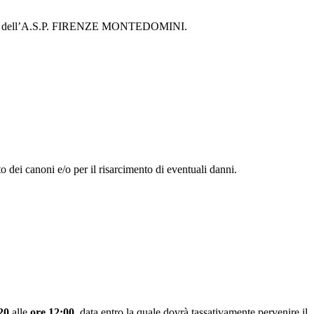
roprietà dell’A.S.P. FIRENZE MONTEDOMINI.
o dei canoni e/o per il risarcimento di eventuali danni.
20
alle
ore 12:00,
data entro la quale dovrà tassativamente pervenire il