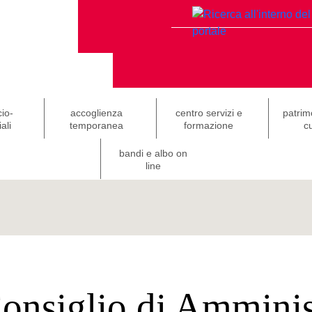
cio-
accoglienza
centro servizi e
patrim
ali
temporanea
formazione
cu
bandi e albo on
line
onsiglio di Amminis