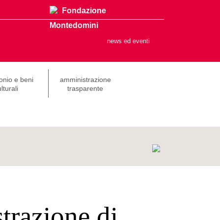
Fondazione
Montedomini
news ed eventi
onio e beni
amministrazione
lturali
trasparente
trazione di