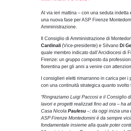
Al via ieri mattina – con una seduta indett
una nuova fase per ASP Firenze Montedomini: 
Amministrazione.
Il Consiglio di Amministrazione di Monted
Cardinali
(Vice-presidente) e Silvano
Di G
quale membro indicato dall’Arcidiocesi di F
Firenze: un gruppo composto da professionist
fiorentina per gli anni a venire con attenzio
I consiglieri eletti rimarranno in carica pe
con una continuità strategica quanto svolto
“Ringraziamo Luigi Paccosi e il Consiglio di
lavori e progetti realizzati fino ad ora – ha
Casa Nicola
Paulesu
–: da oggi inizia una
ASP Firenze Montedomini è da sempre vicina a
fondamentale insieme alla quale poter contin