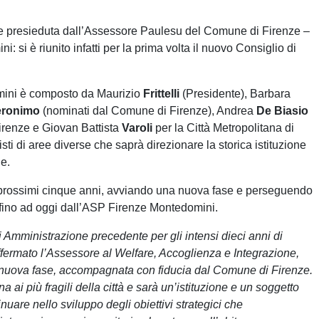
a e presieduta dall’Assessore Paulesu del Comune di Firenze –
si è riunito infatti per la prima volta il nuovo Consiglio di
omini è composto da Maurizio
Frittelli
(Presidente), Barbara
eronimo
(nominati dal Comune di Firenze), Andrea
De Biasio
irenze e Giovan Battista
Varoli
per la Città Metropolitana di
i di aree diverse che saprà direzionare la storica istituzione
ne.
r i prossimi cinque anni, avviando una nuova fase e perseguendo
 fino ad oggi dall’ASP Firenze Montedomini.
 Amministrazione precedente per gli intensi dieci anni di
 affermato l’Assessore al Welfare, Accoglienza e Integrazione,
 nuova fase, accompagnata con fiducia dal Comune di Firenze.
i più fragili della città e sarà un’istituzione e un soggetto
uare nello sviluppo degli obiettivi strategici che