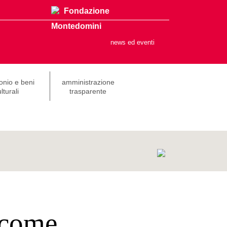
Fondazione
Montedomini
news ed eventi
onio e beni
amministrazione
lturali
trasparente
 come