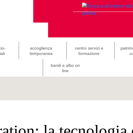
cio-
accoglienza
centro servizi e
patrim
ali
temporanea
formazione
cu
bandi e albo on
line
ation: la tecnologia