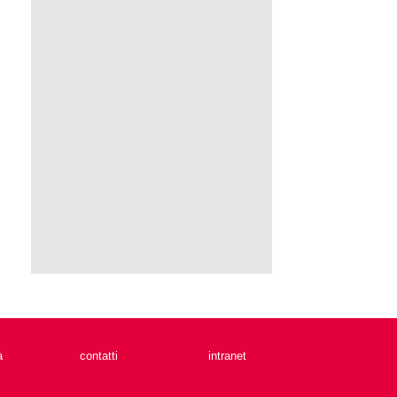
à
contatti
intranet