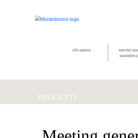
chi siamo
servizi so
assistenzi
PROGETTI
Meeting gener