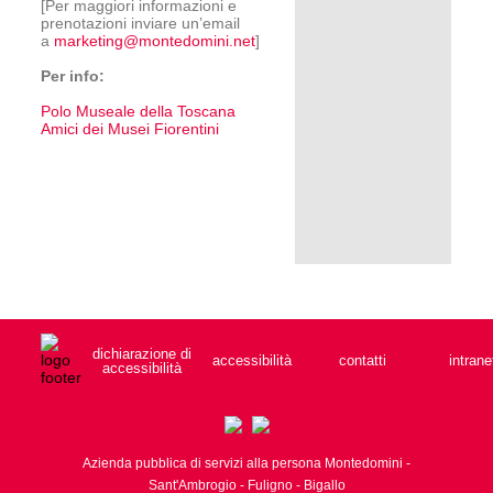
[Per maggiori informazioni e
prenotazioni inviare un’email
a
marketing@montedomini.net
]
Per info:
Polo Museale della Toscana
Amici dei Musei Fiorentini
dichiarazione di
accessibilità
contatti
intrane
accessibilità
Azienda pubblica di servizi alla persona Montedomini -
Sant'Ambrogio - Fuligno - Bigallo