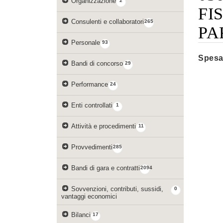
Organizzazione
2
FI
Consulenti e collaboratori
265
PA
Personale
93
Spesa
Bandi di concorso
29
Performance
24
Enti controllati
1
Attività e procedimenti
11
Provvedimenti
285
Bandi di gara e contratti
2094
Sovvenzioni, contributi, sussidi,
0
vantaggi economici
Bilanci
17