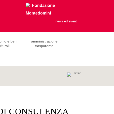
Fondazione
Montedomini
news ed eventi
onio e beni
amministrazione
lturali
trasparente
home
 DI CONSULENZA