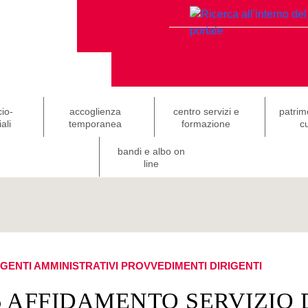
cio-
accoglienza
centro servizi e
patrim
ali
temporanea
formazione
cu
bandi e albo on
line
IGENTI AMMINISTRATIVI
PROVVEDIMENTI DIRIGENTI
6 AFFIDAMENTO SERVIZIO