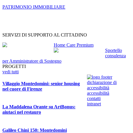
PATRIMONIO IMMOBILIARE
SERVIZI DI SUPPORTO AL CITTADINO
Home Care Premium
Sportello
consulenza
per Amministratore di Sostegno
PROGETTI
vedi tutti
dichiarazione di
Villaggio Montedomini: senior housing
accessibilità
nel cuore di Firenze
accessibilità
contatti
intranet
La Maddalena Orante su ArtBonus:
aiutaci nel restauro
Galileo Chini 150: Montedomini