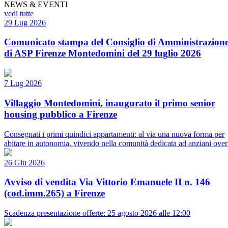
NEWS & EVENTI
vedi tutte
29 Lug 2026
Comunicato stampa del Consiglio di Amministrazion
di ASP Firenze Montedomini del 29 luglio 2026
7 Lug 2026
Villaggio Montedomini, inaugurato il primo senior
housing pubblico a Firenze
Consegnati i primi quindici appartamenti: al via una nuova forma per
abitare in autonomia, vivendo nella comunità dedicata ad anziani over
26 Giu 2026
Avviso di vendita Via Vittorio Emanuele II n. 146
(cod.imm.265) a Firenze
Scadenza presentazione offerte: 25 agosto 2026 alle 12:00