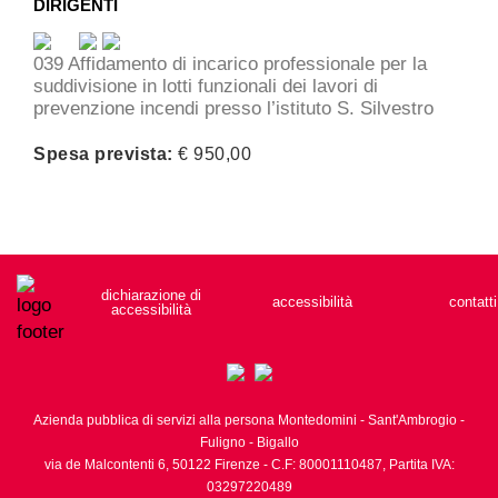
DIRIGENTI
039 Affidamento di incarico professionale per la
suddivisione in lotti funzionali dei lavori di
prevenzione incendi presso l’istituto S. Silvestro
Spesa prevista:
€ 950,00
dichiarazione di
accessibilità
contatti
accessibilità
Azienda pubblica di servizi alla persona Montedomini - Sant'Ambrogio -
Fuligno - Bigallo
via de Malcontenti 6,
50122
Firenze
- C.F: 80001110487, Partita IVA:
03297220489