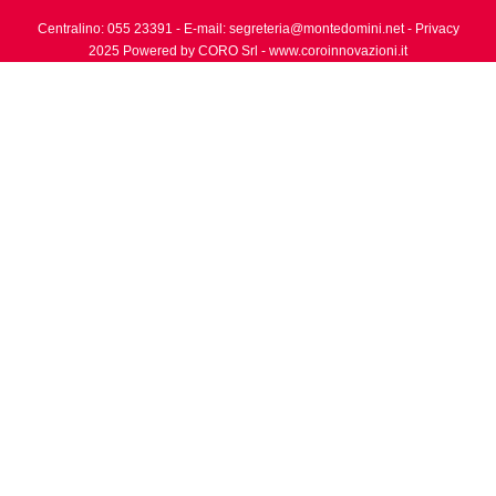
Centralino: 055 23391
- E-mail:
segreteria@montedomini.net
-
Privacy
2025 Powered by CORO Srl -
www.coroinnovazioni.it