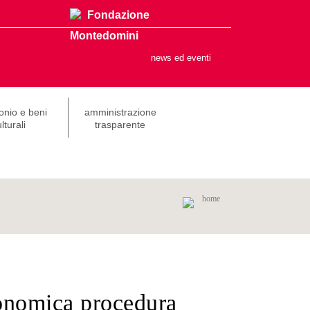
Fondazione
Montedomini
news ed eventi
onio e beni
amministrazione
lturali
trasparente
home
conomica procedura