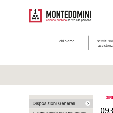
chi siamo
servizi so
assistenzi
DIR
Disposizioni Generali
5
093
piano triennale per la prevenzione