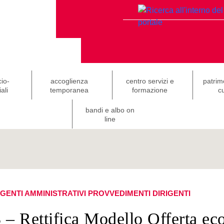
cio-
accoglienza
centro servizi e
patrim
ali
temporanea
formazione
cu
bandi e albo on
line
IGENTI AMMINISTRATIVI
PROVVEDIMENTI DIRIGENTI
 – Rettifica Modello Offerta e