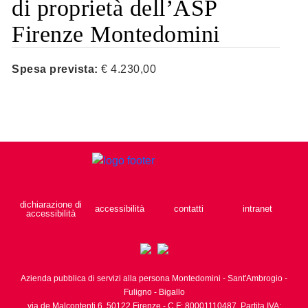
di proprietà dell’ASP
Firenze Montedomini
Spesa prevista:
€ 4.230,00
dichiarazione di
accessibilità
contatti
intranet
accessibilità
Azienda pubblica di servizi alla persona Montedomini - Sant'Ambrogio -
Fuligno - Bigallo
via de Malcontenti 6,
50122
Firenze
- C.F: 80001110487, Partita IVA: