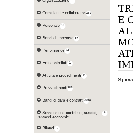
Organizzazione
2
TR
Consulenti e collaboratori
265
E 
Personale
93
AL
Bandi di concorso
29
MO
AT
Performance
24
IM
Enti controllati
1
Attività e procedimenti
11
Spesa
Provvedimenti
285
Bandi di gara e contratti
2094
Sovvenzioni, contributi, sussidi,
0
vantaggi economici
Bilanci
17