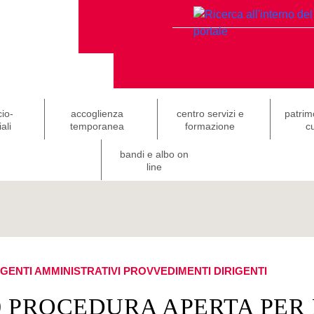
cio-
accoglienza
centro servizi e
patrim
ali
temporanea
formazione
cu
bandi e albo on
line
IGENTI AMMINISTRATIVI
PROVVEDIMENTI DIRIGENTI
0 PROCEDURA APERTA PER