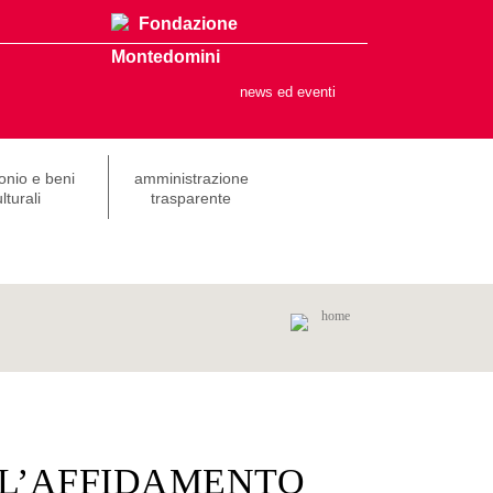
Fondazione
Montedomini
news ed eventi
onio e beni
amministrazione
lturali
trasparente
home
 L’AFFIDAMENTO