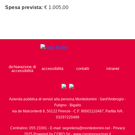
Spesa prevista:
€ 1.005,00
dichiarazione di
accessibilità
contatti
intranet
accessibilità
Azienda pubblica di servizi alla persona Montedomini - Sant'Ambrogio -
Fuligno - Bigallo
via de Malcontenti 6,
50122
Firenze
- C.F: 80001110487, Partita IVA:
03297220489
Centralino: 055 23391
- E-mail:
segreteria@montedomini.net
-
Privacy
2025 Powered by CORO Srl -
www.coroinnovazioni.it