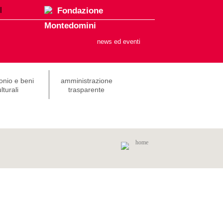
Fondazione
Montedomini
news ed eventi
onio e beni
amministrazione
lturali
trasparente
home