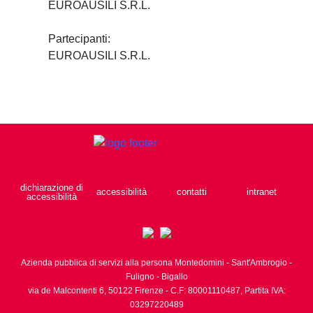
EUROAUSILI S.R.L.
Partecipanti:
EUROAUSILI S.R.L.
dichiarazione di
accessibilità
contatti
intranet
accessibilità
Azienda pubblica di servizi alla persona Montedomini - Sant'Ambrogio -
Fuligno - Bigallo
via de Malcontenti 6,
50122
Firenze
- C.F: 80001110487, Partita IVA:
03297220489