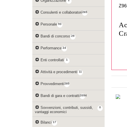
Organizzazione
2
Z9
Consulenti e collaboratori
265
Ac
Personale
93
Cr
Bandi di concorso
29
Performance
24
Enti controllati
1
Attività e procedimenti
11
Provvedimenti
285
Bandi di gara e contratti
2094
Sovvenzioni, contributi, sussidi,
0
vantaggi economici
Bilanci
17