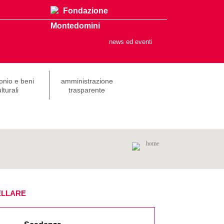
Fondazione
Montedomini
news ed eventi
onio e beni
amministrazione
lturali
trasparente
home
ELLARE