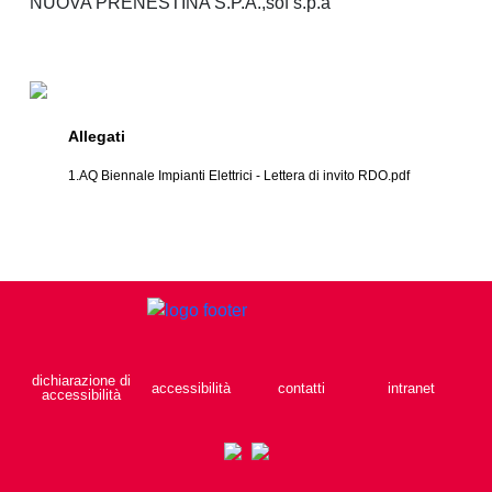
NUOVA PRENESTINA S.P.A.,sof s.p.a
Allegati
1.AQ Biennale Impianti Elettrici - Lettera di invito RDO.pdf
dichiarazione di
accessibilità
contatti
intranet
accessibilità