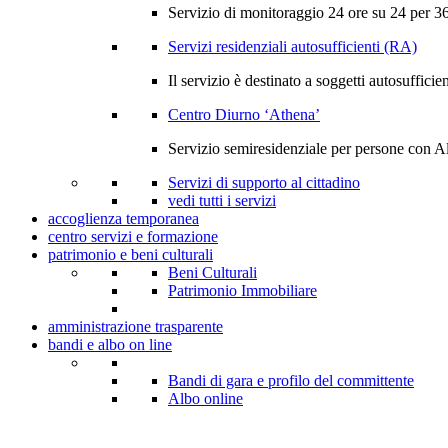
Servizio di monitoraggio 24 ore su 24 per 365
Servizi residenziali autosufficienti (RA)
Il servizio è destinato a soggetti autosufficien
Centro Diurno ‘Athena’
Servizio semiresidenziale per persone con A
Servizi di supporto al cittadino
vedi tutti i servizi
accoglienza temporanea
centro servizi e formazione
patrimonio e beni culturali
Beni Culturali
Patrimonio Immobiliare
amministrazione trasparente
bandi e albo on line
Bandi di gara e profilo del committente
Albo online