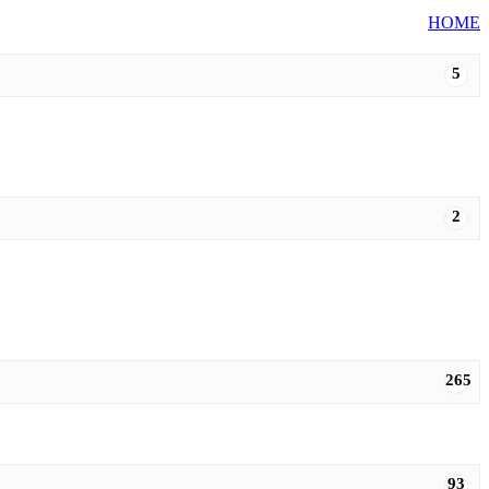
HOME
5
2
265
93