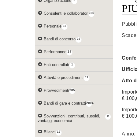
Organizzazione
2
PIU
Consulenti e collaboratori
265
Pubbl
Personale
93
Scade
Bandi di concorso
29
Performance
24
Confer
Enti controllati
1
Uffici
Attività e procedimenti
11
Atto d
Provvedimenti
285
Import
€ 100,
Bandi di gara e contratti
2094
Import
€ 100,
Sovvenzioni, contributi, sussidi,
0
vantaggi economici
Bilanci
17
Anno: