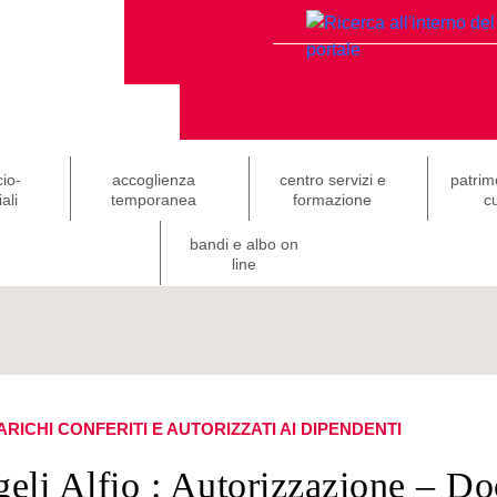
cio-
accoglienza
centro servizi e
patrim
ali
temporanea
formazione
cu
bandi e albo on
line
ARICHI CONFERITI E AUTORIZZATI AI DIPENDENTI
eli Alfio : Autorizzazione – D