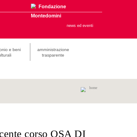
Fondazione
Montedomini
news ed eventi
onio e beni
amministrazione
lturali
trasparente
home
ocente corso OSA DI