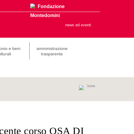
Fondazione
Montedomini
news ed eventi
onio e beni
amministrazione
lturali
trasparente
home
ocente corso OSA DI