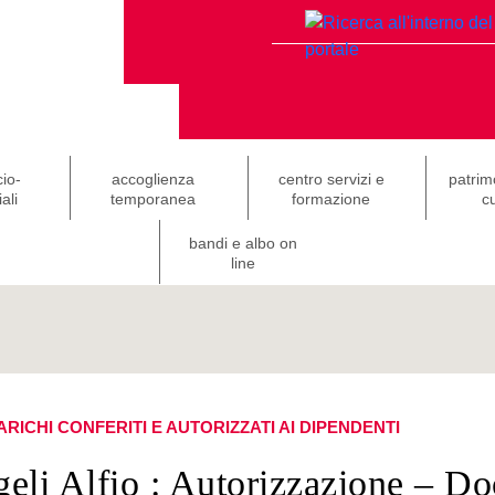
cio-
accoglienza
centro servizi e
patrim
ali
temporanea
formazione
cu
bandi e albo on
line
ARICHI CONFERITI E AUTORIZZATI AI DIPENDENTI
eli Alfio : Autorizzazione – D