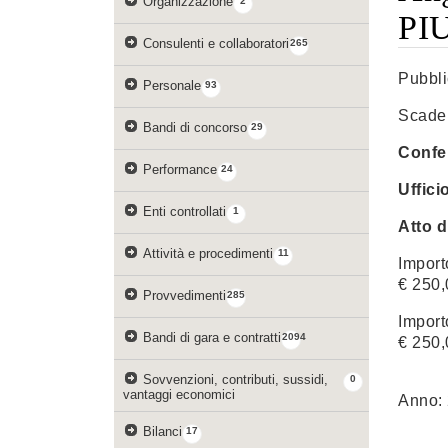
Organizzazione
2
PIU
Consulenti e collaboratori
265
Pubbl
Personale
93
Scade
Bandi di concorso
29
Confer
Performance
24
Uffici
Enti controllati
1
Atto d
Attività e procedimenti
11
Import
€ 250,
Provvedimenti
285
Import
Bandi di gara e contratti
2094
€ 250,
Sovvenzioni, contributi, sussidi,
0
vantaggi economici
Anno:
Bilanci
17