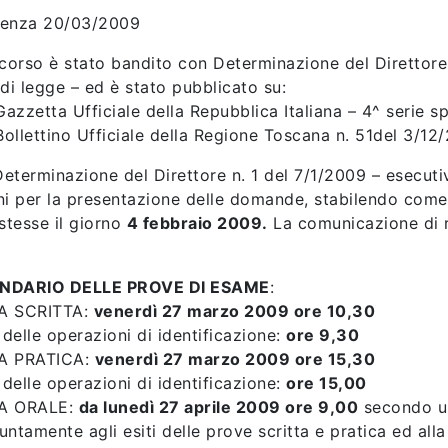
enza 20/03/2009
ncorso è stato bandito con Determinazione del Direttore 
 di legge – ed è stato pubblicato su:
Gazzetta Ufficiale della Repubblica Italiana – 4^ serie s
Bollettino Ufficiale della Regione Toscana n. 51del 3/12
eterminazione del Direttore n. 1 del 7/1/2009 – esecutiva
ni per la presentazione delle domande, stabilendo come
 stesse il giorno
4 febbraio 2009.
La comunicazione di ri
NDARIO DELLE PROVE DI ESAME
:
A SCRITTA:
venerdì 27 marzo 2009 ore 10,30
o delle operazioni di identificazione:
ore 9,30
A PRATICA:
venerdì 27 marzo 2009 ore 15,30
o delle operazioni di identificazione:
ore 15,00
A ORALE:
da lunedì 27 aprile 2009 ore 9,00
secondo un
ntamente agli esiti delle prove scritta e pratica ed alla 