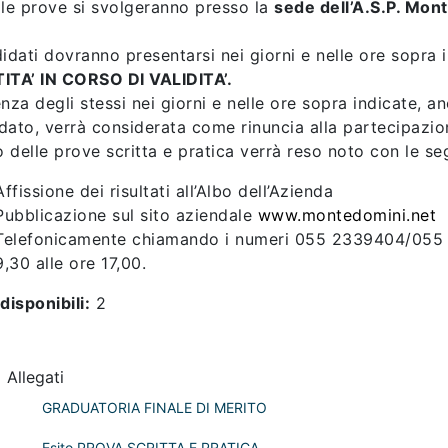
 le prove si svolgeranno presso la
sede dell’A.S.P. Mont
didati dovranno presentarsi nei giorni e nelle ore sopra 
ITA’ IN CORSO DI VALIDITA’.
enza degli stessi nei giorni e nelle ore sopra indicate, 
dato, verrà considerata come rinuncia alla partecipazio
to delle prove scritta e pratica verrà reso noto con le se
Affissione dei risultati all’Albo dell’Azienda
Pubblicazione sul sito aziendale
www.montedomini.net
Telefonicamente chiamando i numeri 055 2339404/055 23
9,30 alle ore 17,00.
disponibili:
2
Allegati
GRADUATORIA FINALE DI MERITO
Esito PROVA SCRITTA E PRATICA