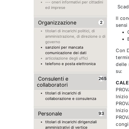
--- oneri informativi per cittadini
Scad
ed imprese
Il co
Organizzazione
2
sensi
titolari di incarichi politici, di
amministrazione, di direzione o di
governo
sanzioni per mancata
Con D
comunicazione dei dati
termi
articolazione degli uffici
telefono e posta elettronica
delle
su:
Consulenti e
265
CALE
collaboratori
PROV
titolari di incarichi di
Inizi
collaborazione e consulenza
PROV
Inizi
Personale
93
PROV
titolari di incarichi dirigenziali
congiu
amministrativi di vertice