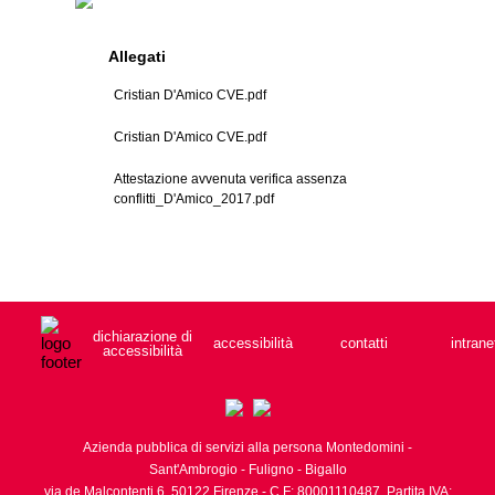
Allegati
Cristian D'Amico CVE.pdf
Cristian D'Amico CVE.pdf
Attestazione avvenuta verifica assenza
conflitti_D'Amico_2017.pdf
dichiarazione di
accessibilità
contatti
intrane
accessibilità
Azienda pubblica di servizi alla persona Montedomini -
Sant'Ambrogio - Fuligno - Bigallo
via de Malcontenti 6,
50122
Firenze
- C.F: 80001110487, Partita IVA: