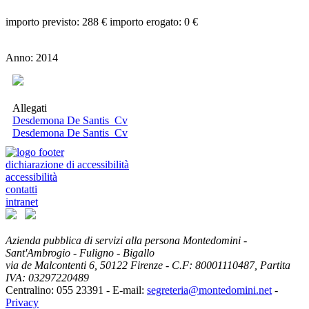
importo previsto: 288 € importo erogato: 0 €
Anno: 2014
Allegati
Desdemona De Santis_Cv
Desdemona De Santis_Cv
dichiarazione di accessibilità
accessibilità
contatti
intranet
Azienda pubblica di servizi alla persona Montedomini -
Sant'Ambrogio - Fuligno - Bigallo
via de Malcontenti 6,
50122
Firenze
- C.F: 80001110487, Partita
IVA: 03297220489
Centralino: 055 23391
- E-mail:
segreteria@montedomini.net
-
Privacy