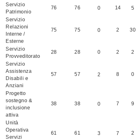
Servizio
76
76
14
0
5
Patrimonio
Servizio
Relazioni
75
75
2
30
0
Interne /
Esterne
Servizio
28
28
0
2
2
Provveditorato
Servizio
Assistenza
57
57
8
0
2
Disabili e
Anziani
Progetto
sostegno &
38
38
7
9
0
inclusione
attiva
Unità
Operativa
61
61
2
3
7
Servizi