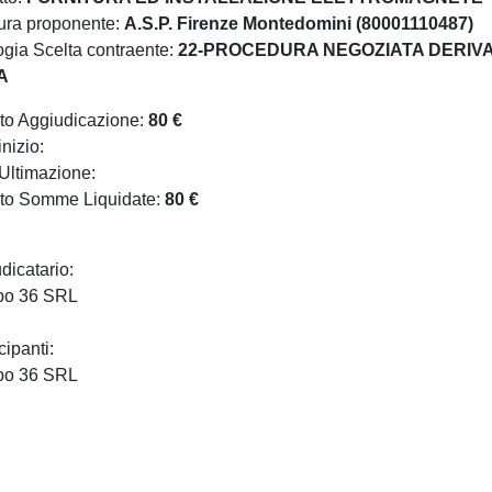
tura proponente:
A.S.P. Firenze Montedomini (80001110487)
ogia Scelta contraente:
22-PROCEDURA NEGOZIATA DERIVANT
A
to Aggiudicazione:
80 €
nizio:
Ultimazione:
to Somme Liquidate:
80 €
dicatario:
po 36 SRL
cipanti:
po 36 SRL