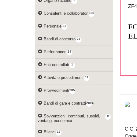
Organizzazione
2
ZF
Consulenti e collaboratori
265
F
Personale
93
E
Bandi di concorso
29
Performance
24
Enti controllati
1
Attività e procedimenti
11
Provvedimenti
285
Bandi di gara e contratti
2094
Sovvenzioni, contributi, sussidi,
0
vantaggi economici
CIG:
Bilanci
17
Ogget