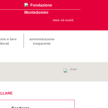
Fondazione
Montedomini
news ed eventi
onio e beni
amministrazione
lturali
trasparente
home
ELLARE