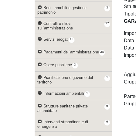
Strut
Beni immobili e gestione
3
patrimonio
Tipol
GAR
Controlli e rilievi
17
sull'amministrazione
Impor
Servizi erogati
10
Data i
Data 
Pagamenti dell'amministrazione
34
Impor
Opere pubbliche
3
Aggiu
Pianificazione e governo del
1
Grup
territorio
Informazioni ambientali
1
Parte
Grup
Strutture sanitarie private
0
accreditate
Interventi straordinari e di
0
emergenza