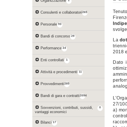
Organizzazione
2
Tenuto
Consulenti e collaboratori
265
Firenz
Indip
Personale
93
svolge
Bandi di concorso
29
La
dot
trienn
Performance
24
2018 
Enti controllati
1
Dato i
ottimi
Attività e procedimenti
11
ammini
perfor
Provvedimenti
285
analog
Bandi di gara e contratti
2094
L’Orga
27/10/
Sovvenzioni, contributi, sussidi,
0
a) mon
vantaggi economici
contro
raccom
Bilanci
17