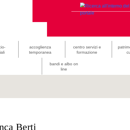
cio-
accoglienza
centro servizi e
patrim
ali
temporanea
formazione
cu
bandi e albo on
line
nca Berti