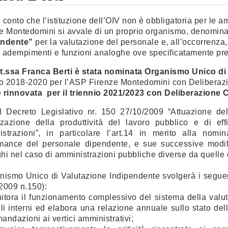
 conto che l’istituzione dell’OIV non è obbligatoria per le a
e Montedomini si avvale di un proprio organismo, denomin
endente”
per la valutazione del personale e, all’occorrenza,
 adempimenti e funzioni analoghe ove specificatamente pr
t.ssa Franca Berti è stata nominata Organismo Unico di
io 2018-2020 per l’ASP Firenze Montedomini con Deliberazio
e
rinnovata per il triennio 2021/2023 con Deliberazione Co
l Decreto Legislativo nr. 150 27/10/2009 “Attuazione de
zzazione della produttività del lavoro pubblico e di ef
strazioni”, in particolare l’art.14 in merito alla nomi
mance del personale dipendente, e sue successive modifi
hi nel caso di amministrazioni pubbliche diverse da quelle 
nismo Unico di Valutazione Indipendente svolgerà i seguen
2009 n.150):
itora il funzionamento complessivo del sistema della valuta
lli interni ed elabora una relazione annuale sullo stato de
andazioni ai vertici amministrativi;