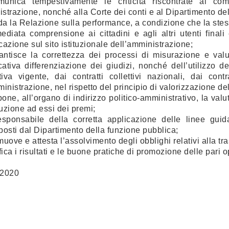
munica tempestivamente le criticità riscontrate ai co
strazione, nonché alla Corte dei conti e al Dipartimento de
ida la Relazione sulla performance, a condizione che la stess
ediata comprensione ai cittadini e agli altri utenti finali 
cazione sul sito istituzionale dell’amministrazione;
antisce la correttezza dei processi di misurazione e valu
icativa differenziazione dei giudizi, nonché dell’utilizzo 
iva vigente, dai contratti collettivi nazionali, dai contra
ministrazione, nel rispetto del principio di valorizzazione del
pone, all’organo di indirizzo politico-amministrativo, la valu
ibuzione ad essi dei premi;
esponsabile della corretta applicazione delle linee guid
posti dal Dipartimento della funzione pubblica;
muove e attesta l’assolvimento degli obblighi relativi alla tra
fica i risultati e le buone pratiche di promozione delle pari o
 2020