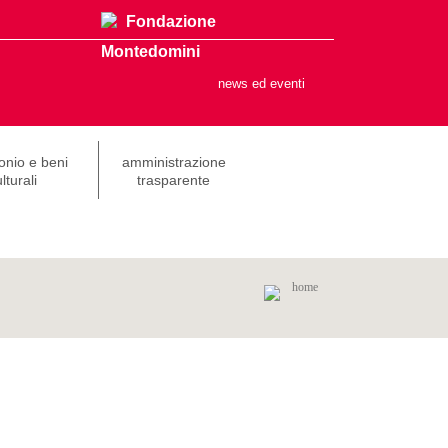
Fondazione
Montedomini
news ed eventi
onio e beni
amministrazione
lturali
trasparente
home