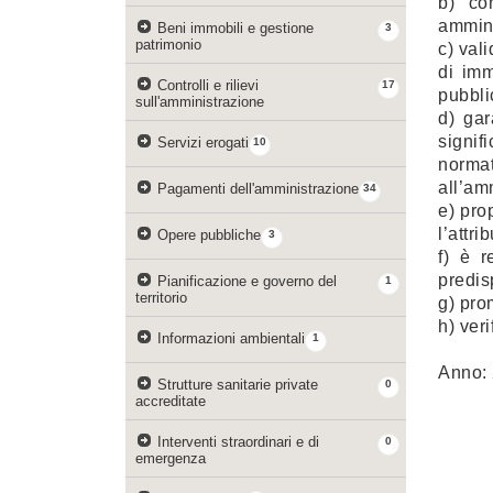
b) co
ammini
Beni immobili e gestione
3
patrimonio
c) val
di imm
Controlli e rilievi
17
pubbli
sull'amministrazione
d) gar
signif
Servizi erogati
10
normat
all’am
Pagamenti dell'amministrazione
34
e) pro
l’attr
Opere pubbliche
3
f) è r
predis
Pianificazione e governo del
1
territorio
g) pro
h) veri
Informazioni ambientali
1
Anno:
Strutture sanitarie private
0
accreditate
Interventi straordinari e di
0
emergenza