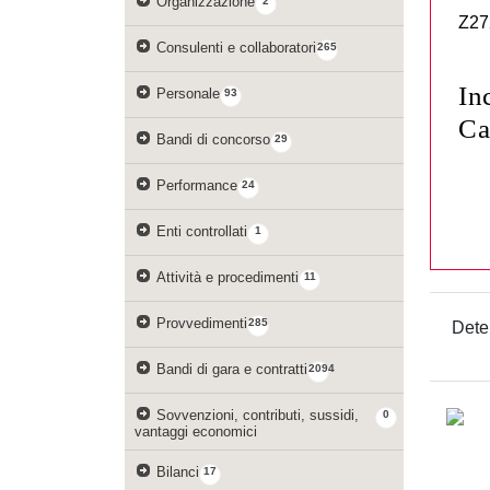
Organizzazione
2
Z27
Consulenti e collaboratori
265
In
Personale
93
Ca
Bandi di concorso
29
Performance
24
Enti controllati
1
Attività e procedimenti
11
Provvedimenti
285
Dete
Bandi di gara e contratti
2094
Sovvenzioni, contributi, sussidi,
0
vantaggi economici
Bilanci
17