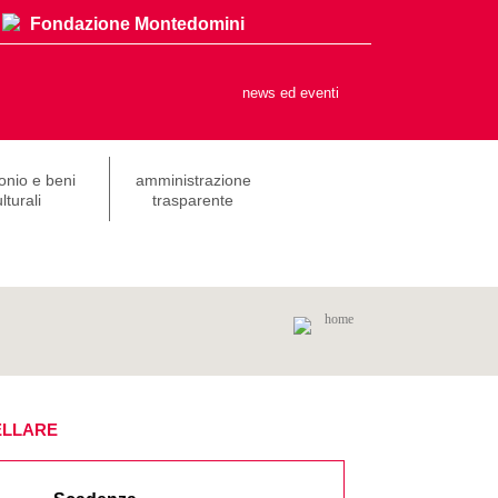
Fondazione Montedomini
news ed eventi
onio e beni
amministrazione
lturali
trasparente
home
ELLARE