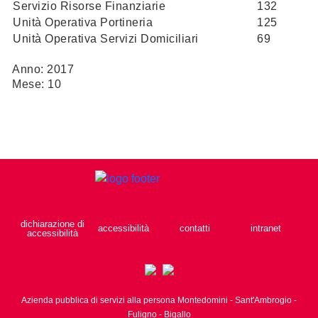
Servizio Risorse Finanziarie
132
Unità Operativa Portineria
125
Unità Operativa Servizi Domiciliari
69
Anno: 2017
Mese: 10
dichiarazione di
accessibilità
contatti
intranet
accessibilità
Azienda pubblica di servizi alla persona Montedomini - Sant'Ambrogio -
Fuligno - Bigallo