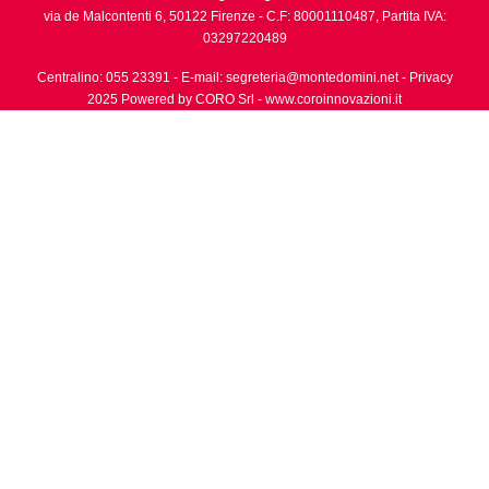
via de Malcontenti 6,
50122
Firenze
- C.F: 80001110487, Partita IVA:
03297220489
Centralino: 055 23391
- E-mail:
segreteria@montedomini.net
-
Privacy
2025 Powered by CORO Srl -
www.coroinnovazioni.it