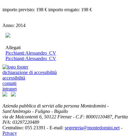
importo previsto: 198 € importo erogato: 198 €
Anno: 2014
Allegati
Picchianti Alessandro_CV
Picchianti Alessandro_CV
dichiarazione di accessibilità
accessibilità
contatti
intranet
Azienda pubblica di servizi alla persona Montedomini -
Sant'Ambrogio - Fuligno - Bigallo
via de Malcontenti 6,
50122
Firenze
- C.F: 80001110487, Partita
IVA: 03297220489
Centralino: 055 23391
- E-mail:
segreteria@montedomini.net
-
Privacy