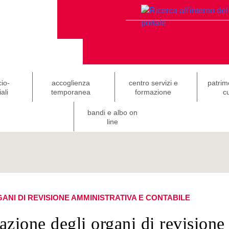
cio-
accoglienza
centro servizi e
patrim
ali
temporanea
formazione
cu
bandi e albo on
line
ANI DI REVISIONE AMMINISTRATIVA E CONTABILE
azione degli organi di revisione