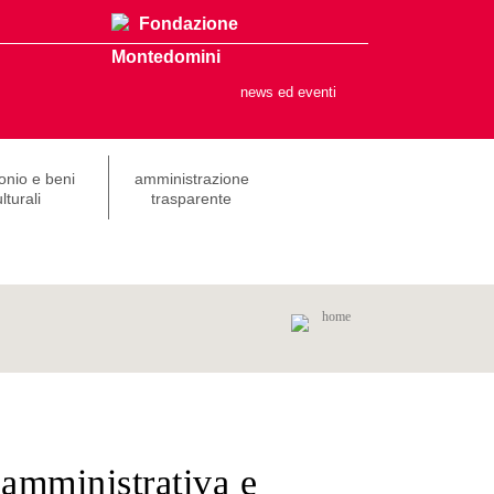
Fondazione
Montedomini
news ed eventi
onio e beni
amministrazione
lturali
trasparente
home
 amministrativa e