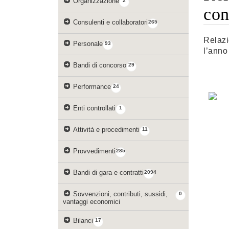
Organizzazione
2
con
Consulenti e collaboratori
265
Relazi
Personale
93
l’anno
Bandi di concorso
29
Performance
24
Enti controllati
1
Attività e procedimenti
11
Provvedimenti
285
Bandi di gara e contratti
2094
Sovvenzioni, contributi, sussidi,
0
vantaggi economici
Bilanci
17