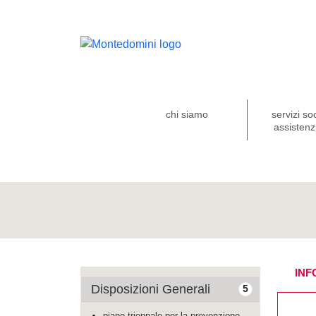
chi siamo
servizi so
assistenzi
INF
Disposizioni Generali
5
piano triennale per la prevenzione