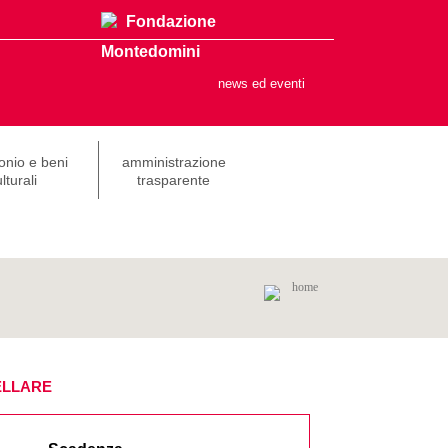
Fondazione
Montedomini
news ed eventi
onio e beni
amministrazione
lturali
trasparente
home
ELLARE