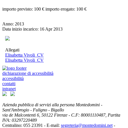
importo previsto: 100 € importo erogato: 100 €
Anno: 2013
Data inizio incarico: 16 Apr 2013
Allegati
Elisabetta Vivoli_CV
Elisabetta Vivoli_CV
dichiarazione di accessibilità
accessibilità
contatti
intranet
Azienda pubblica di servizi alla persona Montedomini -
Sant'Ambrogio - Fuligno - Bigallo
via de Malcontenti 6,
50122
Firenze
- C.F: 80001110487, Partita
IVA: 03297220489
Centralino: 055 23391
- E-mail:
segreteria@montedomini.net
-