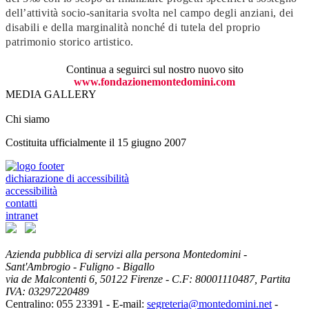
dell’attività socio-sanitaria svolta nel campo degli anziani, dei
disabili e della marginalità nonché di tutela del proprio
patrimonio storico artistico.
Continua a seguirci sul nostro nuovo sito
www.fondazionemontedomini.com
MEDIA GALLERY
Chi siamo
Costituita ufficialmente il 15 giugno 2007
dichiarazione di accessibilità
accessibilità
contatti
intranet
Azienda pubblica di servizi alla persona Montedomini -
Sant'Ambrogio - Fuligno - Bigallo
via de Malcontenti 6,
50122
Firenze
- C.F: 80001110487, Partita
IVA: 03297220489
Centralino: 055 23391
- E-mail:
segreteria@montedomini.net
-