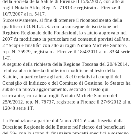
della Società della Salute di Firenze il 15/6/2007, con atto ai
rogiti Notaio Aldo, Rep. N. 71813 e registrato a Firenze il
10/7/2007 al n. 5417.
Successivamente, al fine di ottenere il riconoscimento della
qualifica di O.N.L.U.S. con la conseguente iscrizione nel
Registro Regionale delle Fondazioni, lo statuto approvato nel
2007 fu modificato in particolare nei contenuti previsti dall’art.
2 “Scopi e finalità” con atto ai rogiti Notaio Michele Santoro,
rep. N. 75979, registrato a Firenze il 18/4/2011 al n. 8334 serie
1-T.
A seguito della richiesta della Regione Toscana del 20/4/2014,
relativa alla richiesta di ulteriori modifiche al testo dello
Statuto, in particolare agli artt. 8 e10 relativi ai compiti del
Consiglio di Indirizzo e del Comitato di Gestione, lo Statuto ha
subito un nuovo aggiornamento, secondo il testo qui
scaricabile, con atto ai rogiti Notaio Michele Santoro del
25/6/2012, rep. N. 78737, registrato a Firenze il 27/6/2012 al n.
12048 serie 1T.
La Fondazione a partire dall’anno 2012 è stata inserita dalla
Direzione Regionale delle Entrate nell’elenco dei beneficiari
del 5‰ con lo scopo di finanziare progetti specifici a sostegno