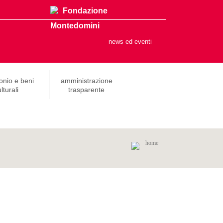
Fondazione
Montedomini
news ed eventi
onio e beni
amministrazione
lturali
trasparente
home