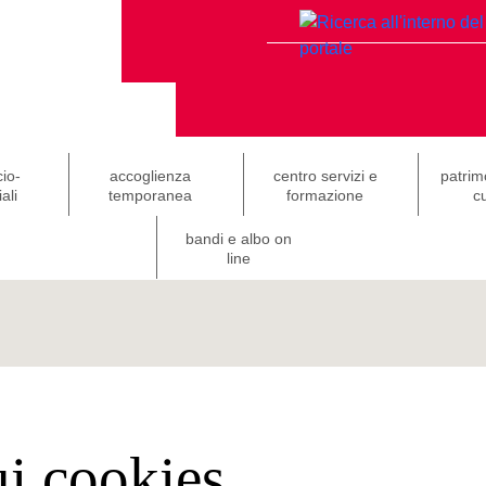
cio-
accoglienza
centro servizi e
patrim
ali
temporanea
formazione
cu
bandi e albo on
line
ui cookies