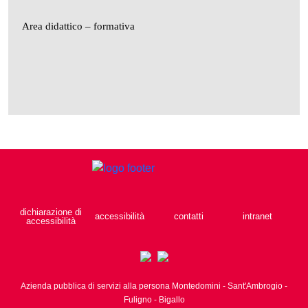
Area didattico – formativa
dichiarazione di
accessibilità
contatti
intranet
accessibilità
Azienda pubblica di servizi alla persona Montedomini - Sant'Ambrogio -
Fuligno - Bigallo