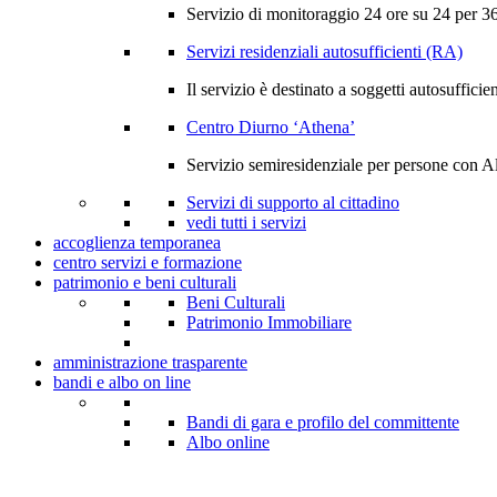
Servizio di monitoraggio 24 ore su 24 per 365
Servizi residenziali autosufficienti (RA)
Il servizio è destinato a soggetti autosufficien
Centro Diurno ‘Athena’
Servizio semiresidenziale per persone con A
Servizi di supporto al cittadino
vedi tutti i servizi
accoglienza temporanea
centro servizi e formazione
patrimonio e beni culturali
Beni Culturali
Patrimonio Immobiliare
amministrazione trasparente
bandi e albo on line
Bandi di gara e profilo del committente
Albo online