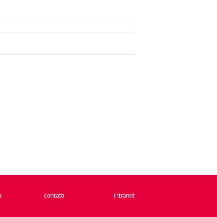
à
contatti
intranet