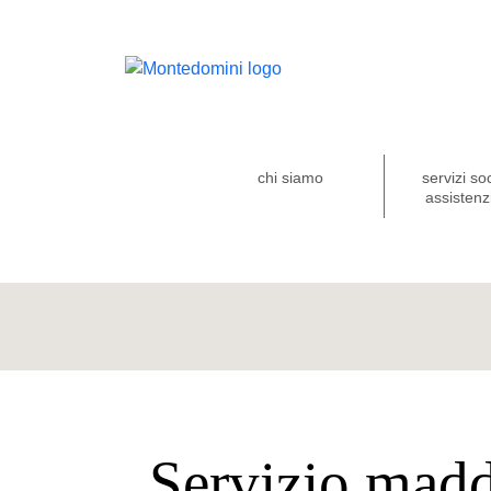
chi siamo
servizi so
assistenzi
Servizio madd