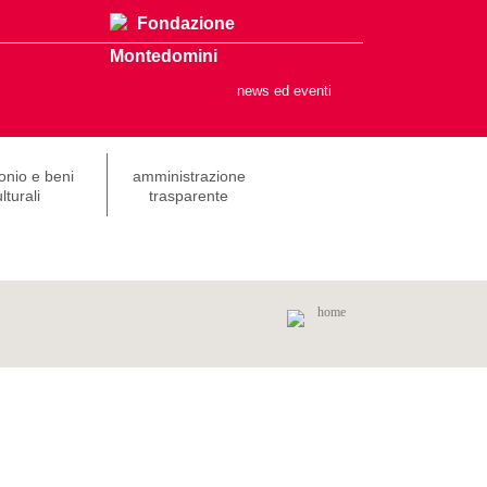
Fondazione
Montedomini
news ed eventi
onio e beni
amministrazione
lturali
trasparente
home