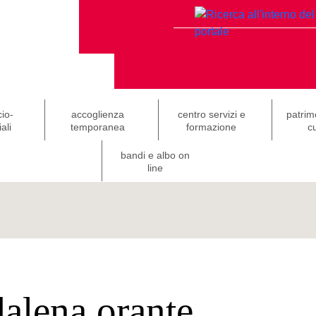
cio-
accoglienza
centro servizi e
patrim
ali
temporanea
formazione
cu
bandi e albo on
line
alena orante