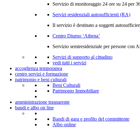
Servizio di monitoraggio 24 ore su 24 per 365
Servizi residenziali autosufficienti (RA)
Il servizio è destinato a soggetti autosufficien
Centro Diurno ‘Athena’
Servizio semiresidenziale per persone con A
Servizi di supporto al cittadino
vedi tutti i servizi
accoglienza temporanea
centro servizi e formazione
patrimonio e beni culturali
Beni Culturali
Patrimonio Immobiliare
amministrazione trasparente
bandi e albo on line
Bandi di gara e profilo del committente
Albo online