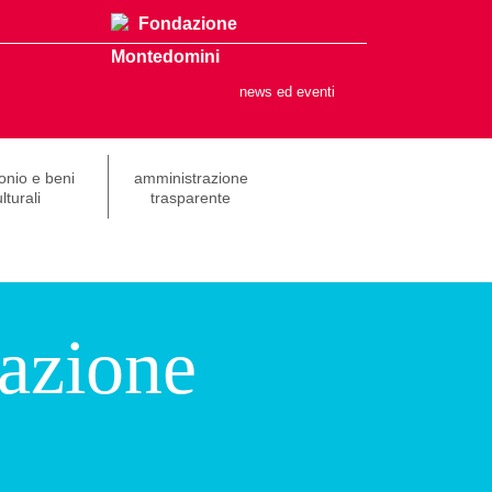
Fondazione
Montedomini
news ed eventi
onio e beni
amministrazione
lturali
trasparente
azione