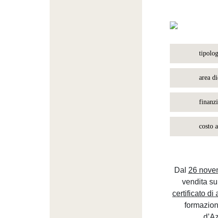
tipolog
area di
finanzi
costo 
Dal
26 nove
vendita sul
certificato di
formazion
d’Az