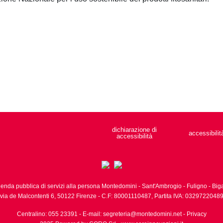
dichiarazione di
accessibilit
accessibilità
ienda pubblica di servizi alla persona Montedomini - Sant'Ambrogio - Fuligno - Biga
via de Malcontenti 6,
50122
Firenze
- C.F: 80001110487, Partita IVA: 0329722048
Centralino: 055 23391
- E-mail:
segreteria@montedomini.net
-
Privacy