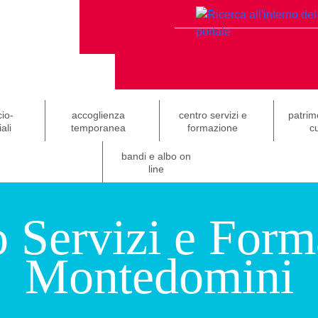
cio-
accoglienza
centro servizi e
patrim
ali
temporanea
formazione
cu
bandi e albo on
line
o Servizi e Form
Montedomini