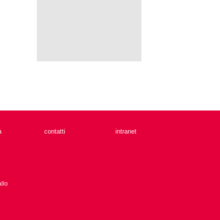
à
contatti
intranet
llo
9