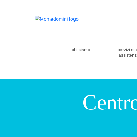
chi siamo
servizi so
assistenzi
Centr