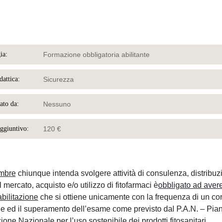
ia:
Formazione obbligatoria abilitante
dattica:
Sicurezza
ato da:
Nessuno
aggiuntivo:
120 €
mbre
chiunque intenda svolgere attività di consulenza, distribuz
 mercato, acquisto e/o utilizzo di fitofarmaci è
obbligato ad avere
 abilitazione
che si ottiene unicamente con la frequenza di un cor
e ed il superamento dell’esame come previsto dal P.A.N. – Pia
ione Nazionale per l’uso sostenibile dei prodotti fitosanitari.