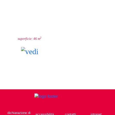
FIORDALISO
2
superficie: 46 m
dichiarazione di
accessibilità
contatti
intranet