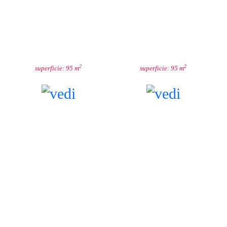
GIGLIO
LOGGIA
2
2
superficie: 95 m
superficie: 95 m
CAPITOLO
VESCOVO