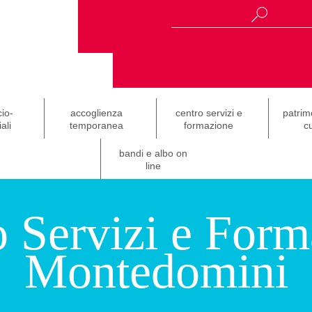
cio-
accoglienza
centro servizi e
patrim
ali
temporanea
formazione
cu
bandi e albo on
line
o Servizi e Form
Montedomini