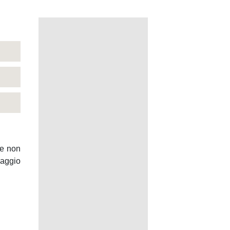
ie non
maggio