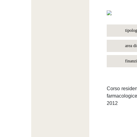
tipolog
area di
finanzi
Corso residenz
farmacologice
2012