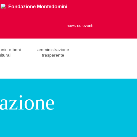
Fondazione Montedomini
news ed eventi
onio e beni
amministrazione
lturali
trasparente
azione